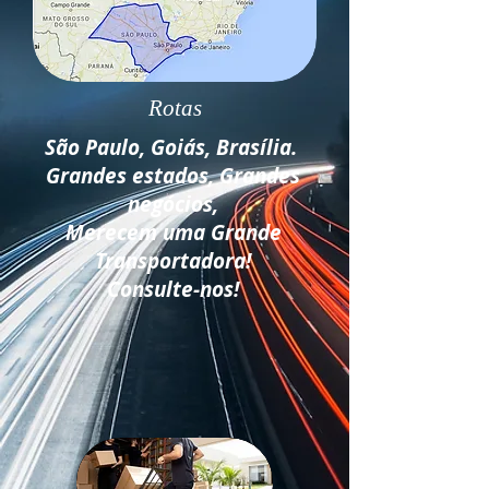
Rotas
São Paulo, Goiás, Brasília.
Grandes estados, Grandes
negócios,
Merecem uma Grande
Transportadora!
Consulte-nos!